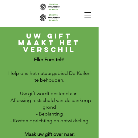
Uw gift
maakt het
verschil
Elke Euro telt!
Help ons het natuurgebied De Kuilen
te behouden.
Uw gift wordt besteed aan
- Aflossing restschuld van de aankoop
grond
- Beplanting
- Kosten oprichting en ontwikkeling
Maak uw gift over naar: