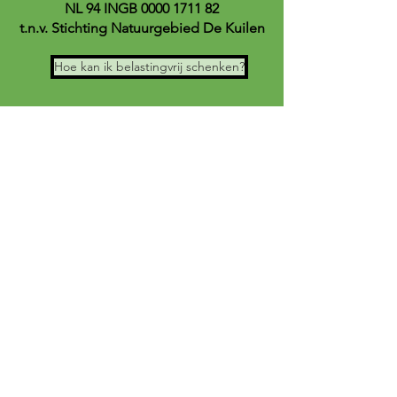
NL 94 INGB
0000 1711 82
t.n.v. Stichting Natuurgebied De Kuilen
Hoe kan ik belastingvrij schenken?