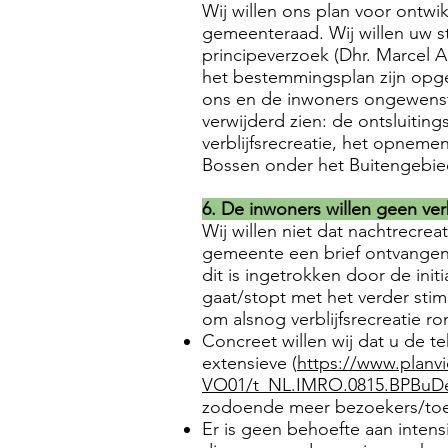
Wij willen ons plan voor ontw
gemeenteraad. Wij willen uw st
principeverzoek (Dhr. Marcel A
het bestemmingsplan zijn opge
ons en de inwoners ongewenste
verwijderd zien: de ontsluitin
verblijfsrecreatie, het opnem
Bossen onder het Buitengebied
6. De inwoners willen geen verbl
Wij willen niet dat nachtrecr
gemeente een brief ontvangen d
dit is ingetrokken door de init
gaat/stopt met het verder stim
om alsnog verblijfsrecreatie r
Concreet willen wij dat u de t
extensieve (
https://www.planv
VO01/t_NL.IMRO.0815.BPBuDe
zodoende meer bezoekers/toer
Er is geen behoefte aan intens