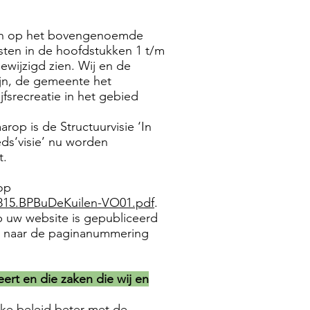
nten op het bovengenoemde
sten in de hoofdstukken 1 t/m
ewijzigd zien. Wij en de
zijn, de gemeente het
jfsrecreatie in het gebied
arop is de Structuurvisie ‘In
ds‘visie’ nu worden
t.
 op
0815.BPBuDeKuilen-VO01.pdf
.
p uw website is gepubliceerd
n naar de paginanummering
ert en die zaken die wij en
ijke beleid beter met de