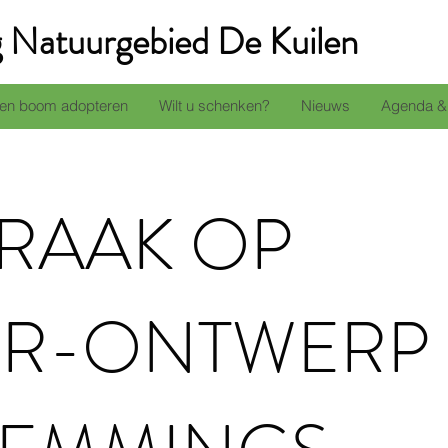
g Natuurgebied De Kuilen
en boom adopteren
Wilt u schenken?
Nieuws
Agenda &
PRAAK OP
R-ONTWERP