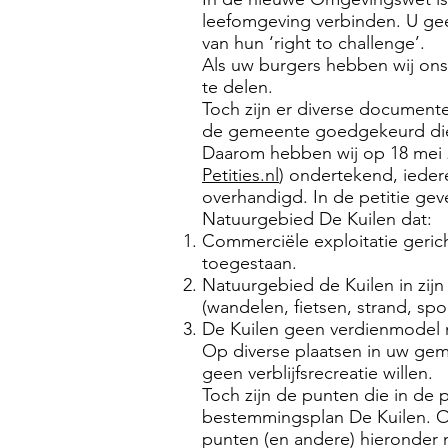
leefomgeving verbinden. U gee
van hun ‘right to challenge’.
Als uw burgers hebben wij o
te delen.
Toch zijn er diverse documente
de gemeente goedgekeurd die t
Daarom hebben wij op 18 mei 20
Petities.nl
) ondertekend, ieder
overhandigd. In de petitie g
Natuurgebied De Kuilen dat:
Commerciële exploitatie geric
toegestaan.
Natuurgebied de Kuilen in zij
(wandelen, fietsen, strand, spo
De Kuilen geen verdienmodel 
Op diverse plaatsen in uw ge
geen verblijfsrecreatie willen.
Toch zijn de punten die in de
bestemmingsplan De Kuilen. Om 
punten (en andere) hieronder 