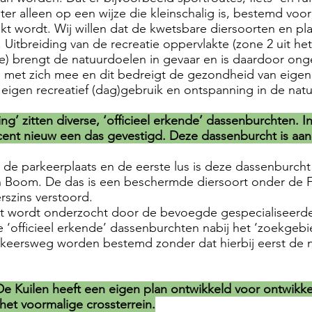
chter alleen op een wijze die kleinschalig is, bestemd v
kt wordt. Wij willen dat de kwetsbare diersoorten en pl
tbreiding van de recreatie oppervlakte (zone 2 uit he
atie) brengt de natuurdoelen in gevaar en is daardoor ong
te met zich mee en dit bedreigt de gezondheid van eigen
 eigen recreatief (dag)gebruik en ontspanning in de na
ng’ zitten diverse, ‘officieel erkende’ dassenburchten. I
recent nieuw een das gevestigd. Deze dassenburcht is 
de parkeerplaats en de eerste lus is deze dassenburcht 
en Boom. De das is een beschermde diersoort onder de 
rszins verstoord.
rst wordt onderzocht door de bevoegde gespecialiseerde 
 ‘officieel erkende’ dassenburchten nabij het ‘zoekgebi
eersweg worden bestemd zonder dat hierbij eerst de na
e Kuilen heeft een eigen plan ontwikkeld voor ontwikkel
het voormalige crossterrein.