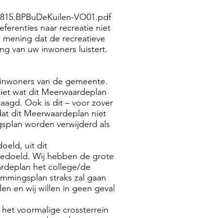
0815.BPBuDeKuilen-VO01.pdf
eferenties naar recreatie niet
n mening dat de recreatieve
ing van uw inwoners luistert.
e inwoners van de gemeente.
niet wat dit Meerwaardeplan
agd. Ook is dit – voor zover
t dit Meerwaardeplan niet
splan worden verwijderd als
oeld, uit dit
bedoeld. Wij hebben de grote
ardeplan het college/de
emmingsplan straks zal gaan
en en wij willen in geen geval
 het voormalige crossterrein