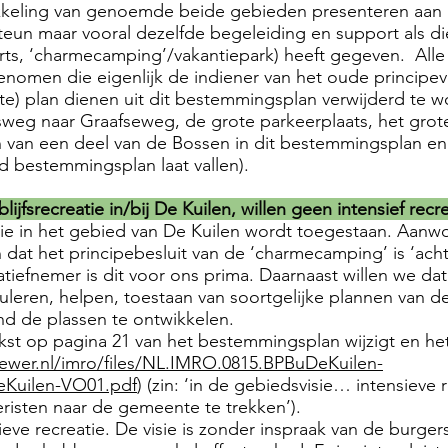
ikkeling van genoemde beide gebieden presenteren aan 
eun maar vooral dezelfde begeleiding en support als di
rts, ‘charmecamping’/vakantiepark) heeft gegeven. Alle
nomen die eigenlijk de indiener van het oude principev
) plan dienen uit dit bestemmingsplan verwijderd te wo
gsweg naar Graafseweg, de grote parkeerplaats, het grot
en van een deel van de Bossen in dit bestemmingsplan en
 bestemmingsplan laat vallen).
ijfsrecreatie in/bij De Kuilen, willen geen intensief recr
eatie in het gebied van De Kuilen wordt toegestaan. Aa
at het principebesluit van de ‘charmecamping’ is ‘achte
iatiefnemer is dit voor ons prima. Daarnaast willen we dat
uleren, helpen, toestaan van soortgelijke plannen van de
ond de plassen te ontwikkelen.
ekst op pagina 21 van het bestemmingsplan wijzigt en het
iewer.nl/imro/files/NL.IMRO.0815.BPBuDeKuilen-
Kuilen-VO01.pdf
) (zin: ‘in de gebiedsvisie… intensieve
isten naar de gemeente te trekken’).
ieve recreatie. De visie is zonder inspraak van de burge