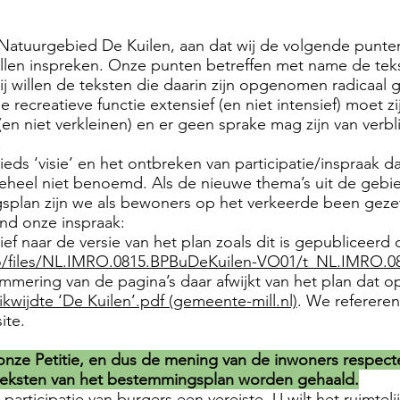
ing Natuurgebied De Kuilen, aan dat wij de volgende pu
len inspreken. Onze punten betreffen met name de tek
 willen de teksten die daarin zijn opgenomen radicaal g
 recreatieve functie extensief (en niet intensief) moet 
n niet verkleinen) en er geen sprake mag zijn van verbli
.
eds ‘visie’ en het ontbreken van participatie/inspraak da
geheel niet benoemd. Als de nieuwe thema’s uit de gebie
plan zijn we als bewoners op het verkeerde been geze
nd onze inspraak:
rief naar de versie van het plan zoals dit is gepubliceerd
mro/files/NL.IMRO.0815.BPBuDeKuilen-VO01/t_NL.IMRO.
ering van de pagina’s daar afwijkt van het plan dat o
wijdte ‘De Kuilen’.pdf (gemeente-mill.nl)
. We referere
ite.
n onze Petitie, en dus de mening van de inwoners respecte
e teksten van het bestemmingsplan worden gehaald.
articipatie van burgers een vereiste. U wilt het ruimtel