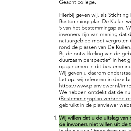
Geacht college,
Hierbij geven wij, als Sticht
Bestemmingsplan De Kuilen wil
5 van het bestemmingsplan. Wij
inwoners zijn van mening dat de
natuurgebied moet vergroten (e
rond de plassen van De Kuilen
Bij de ontwikkeling van de gebi
duurzaam perspectief’ in het 
opgenomen in dit bestemmings
Wij geven u daarom onderstaa
Let op: wij refereren in deze b
https://www.planviewer.nl/i
We hebben ontdekt dat de numm
(
Bestemmingsplan verbrede reik
gebruikt in de planviewer webs
Wij willen dat u de uitslag va
de inwoners niet willen uit d
In de nieuwe Omgevingswet is p