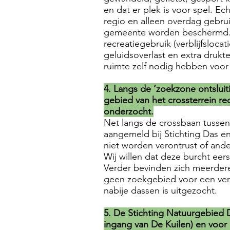
en dat er plek is voor spel. E
regio en alleen overdag gebrui
gemeente worden beschermd. Ui
recreatiegebruik (verblijfsloc
geluidsoverlast en extra druk
ruimte zelf nodig hebben voor
4. Langs de ‘zoekzone ontsluiti
gebied van het crossterrein 
onderzocht.
Net langs de crossbaan tussen 
aangemeld bij Stichting Das 
niet worden verontrust of ande
Wij willen dat deze burcht ee
Verder bevinden zich meerdere
geen zoekgebied voor een verk
nabije dassen is uitgezocht.
5. De Stichting Natuurgebied D
ingang van De Kuilen) en voor 