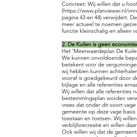
Concreet: Wij willen dat u hoo
(
https://www.planviewer.nl/i
pagina 43 en 44) verwijdert. Dez
meer actueel te noemen gezien 
functie kleinschalig en alleen 
2. De Kuilen is geen economi
Het ‘Meerwaardeplan De Kuilen
We kunnen onvoldoende bepalen
betekent voor de vergunningen
wij hebben kunnen achterhale
vooraf is goedgekeurd door d
bijlage en alle referenties erna
Wij willen dat alle referenties 
bestemmingsplan worden verwi
vrees dat onder dit soort vag
gemeente op deze vage basis d
toestaan en toetsen. Wij wille
verblijfsrecreatie en willen da
Ook willen wij dat de gemeente