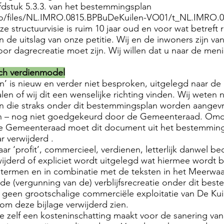
fdstuk 5.3.3. van het bestemmingsplan
mro/files/NL.IMRO.0815.BPBuDeKuilen-VO01/t_NL.IMRO.
e structuurvisie is ruim 10 jaar oud en voor wat betreft r
de uitslag van onze petitie. Wij en de inwoners zijn va
voor dagrecreatie moet zijn. Wij willen dat u naar de men
sch verdienmodel
’ is nieuw en verder niet besproken, uitgelegd naar d
 of wij dit een wenselijke richting vinden. Wij weten 
 die straks onder dit bestemmingsplan worden aangevra
n – nog niet goedgekeurd door de Gemeenteraad. Omda
e Gemeenteraad moet dit document uit het bestemming
ar verwijderd .
naar ‘profit’, commercieel, verdienen, letterlijk danwel bed
jderd of expliciet wordt uitgelegd wat hiermee wordt 
e termen en in combinatie met de teksten in het Meerwa
e (vergunning van de) verblijfsrecreatie onder dit best
n geen grootschalige commerciële exploitatie van De Kuil
arom deze bijlage verwijderd zien.
 zelf een kosteninschatting maakt voor de sanering van