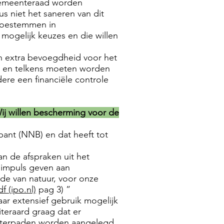
 gemeenteraad worden
 niet het saneren van dit
 toestemmen in
mogelijk keuzes en die willen
n extra bevoegdheid voor het
et en telkens moeten worden
e een financiële controle
Wij willen bescherming voor de
ant (NNB) en dat heeft tot
n de afspraken uit het
 impuls geven aan
rde van natuur, voor onze
 (ipo.nl)
pag 3) ”
aar extensief gebruik mogelijk
iteraard graag dat er
ruiterpaden worden aangelegd