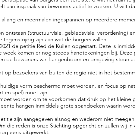
ft aan inspraak van bewoners actief te zoeken. U wilt 
ns allang en meermalen ingespannen op meerdere mom
n ontstaan (Structuurvisie, gebiedsvisie, verordening) e
egenstrijdig zijn aan wat de burgers willen.
21 de petitie Red de Kuilen opgestart. Deze is inmidde
e week komen er nog steeds handtekeningen bij. Deze p
even de bewoners van Langenboom en omgeving steun aa
ht op bezoekers van buiten de regio niet in het beste
n huidige vorm beschermd moet worden, en focus op natu
rt en spel) moet zijn.
moet worden om te voorkomen dat druk op het kleine g
meente hangen inmiddels grote spandoeken waarin wor
 petitie zijn aangegeven alsnog en wederom niet meege
die reden is onze Stichting opgericht en zullen wij in
nog eens uitgewerkt.