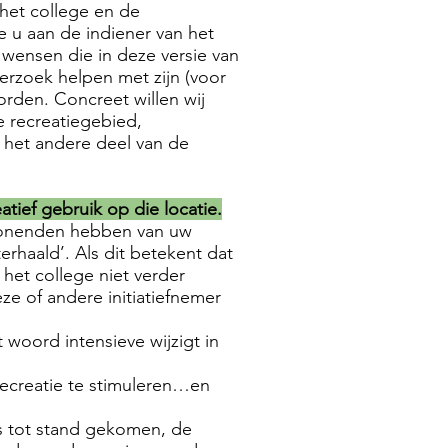
het college en de
e u aan de indiener van het
 wensen die in deze versie van
erzoek helpen met zijn (voor
rden. Concreet willen wij
e recreatiegebied,
 het andere deel van de
eatief gebruik op die locatie.
nwonenden hebben van uw
rhaald’. Als dit betekent dat
 het college niet verder
ze of andere initiatiefnemer
 woord intensieve wijzigt in
 recreatie te stimuleren…en
rs tot stand gekomen, de