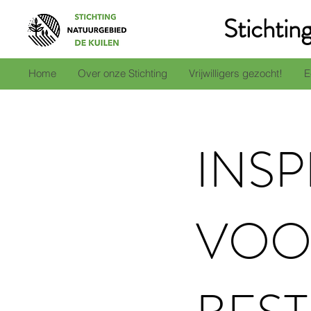
Stichtin
Home
Over onze Stichting
Vrijwilligers gezocht!
E
INS
VOO