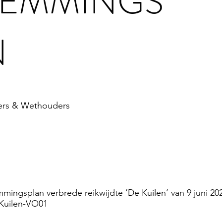
TEMMINGS
N
ters & Wethouders
emmingsplan verbrede reikwijdte ‘De Kuilen’ van 9 juni 
Kuilen-VO01