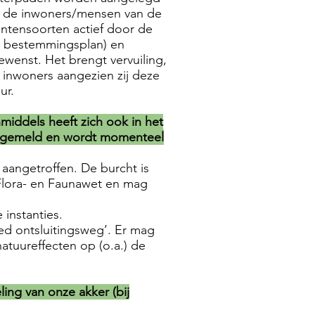
oor de inwoners/mensen van de
antensoorten actief door de
t bestemmingsplan) en
ewenst. Het brengt vervuiling,
 inwoners aangezien zij deze
tuur.
nmiddels heeft zich ook in het
aangemeld en wordt momenteel
aangetroffen. De burcht is
Flora- en Faunawet en mag
instanties.
ed ontsluitingsweg’. Er mag
tuureffecten op (o.a.) de
ing van onze akker (bij