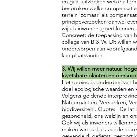
en gaat uitzoeken welke alter
besproken welke compensatie d
terrein ‘zomaar’ als compensa
principeverzoeken danwel event
wij als inwoners goed kennen.
Concreet: de toepassing van h
collega van B & W. Dit willen 
onderworpen aan voorafgaande
kan plaatsvinden.
3. Wij willen meer natuur, hog
kwetsbare planten en diersoor
Het gebied is onderdeel van h
doel ecologische waarden en 
Volgens geldende interprovinci
Natuurpact en ‘Versterken, Ve
biodiversiteit’. Quote: “De la
gezondheid, ons welzijn en onz
Ook wij als inwoners willen me
maken van de bestaande recreat
gewandeld, gefietst, gesport 