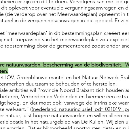
natieven er zijn om dit te doen. Vervolgens kan met de
it oplevert voor eventuele vergunningsaanvragen en dus
tie (zie verderop over het Meerwaardeplan) opneemt in
ueel in de vergunningsaanvragen in dat gebied. Er zijn 
et ‘meerwaardeplan’ in dit bestemmingsplan creëert ee
wij niet; toepassing van het meerwaardeplan zou explici
 toestemming door de gemeenteraad zodat onder ander
ere natuurwaarden, bescherming van de biodiversiteit. 
ten.
et IOV, Groenblauwe mantel en het Natuur Netwerk Brab
kenmerken duurzaam te behouden of te herstellen.
ale ambities wil Provincie Noord Brabant zich houden aa
rbeteren, Verbreden en Verbinden en hiermee een extra
t ligt hoog. En dat moet ook: vanwege de intrinsieke waa
e welvaart.” ((
nederland_natuurinclusief_pdf_021019_.pdf
er natuur, juist hogere natuurwaarden en willen alleen m
ielocatie in het natuurgebied van De Kuilen. Wij zien u
kan worden. Dat er bijvoorbeeld sportroutes, fiets- en 