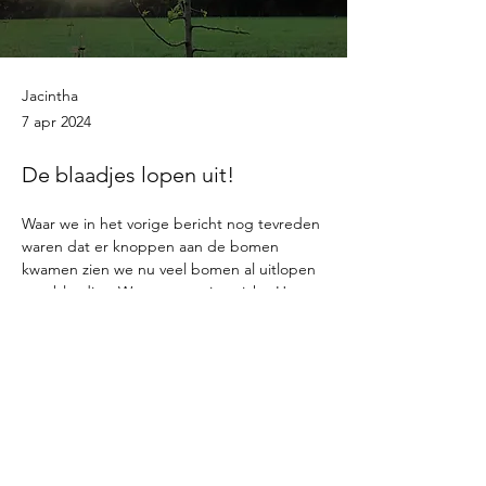
Jacintha
7 apr 2024
De blaadjes lopen uit!
Waar we in het vorige bericht nog tevreden 
waren dat er knoppen aan de bomen 
kwamen zien we nu veel bomen al uitlopen 
met blaadjes. Wat een mooi gezicht. Het 
prachtige groene veld (de rogge die het 
onkruid moet weghouden) is ook prima 
voedsel voor veel dieren. Nu het hek bij het 
bos weg is loop je vanuit het bos zo 
richting de strandbad Goeie dag om over 
het water heen te kijken en wie weet: een 
Previous
Next
drankje op het terras?